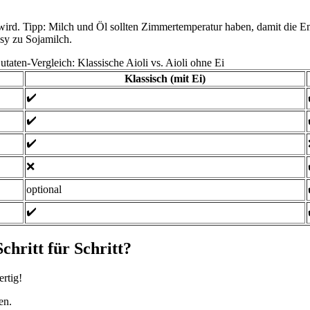
i wird. Tipp: Milch und Öl sollten Zimmertemperatur haben, damit die Em
asy zu Sojamilch.
utaten-Vergleich: Klassische Aioli vs. Aioli ohne Ei
Klassisch (mit Ei)
✔️
✔️
✔️
❌
optional
✔️
chritt für Schritt?
rtig!
en.