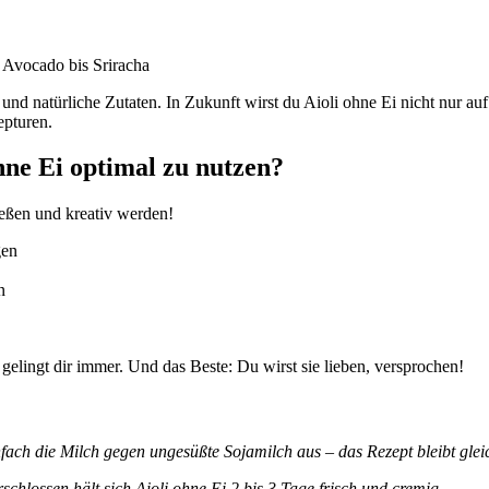
n Avocado bis Sriracha
nd natürliche Zutaten. In Zukunft wirst du Aioli ohne Ei nicht nur auf
epturen.
ohne Ei optimal zu nutzen?
ießen und kreativ werden!
gen
n
elingt dir immer. Und das Beste: Du wirst sie lieben, versprochen!
nfach die Milch gegen ungesüßte Sojamilch aus – das Rezept bleibt glei
rschlossen hält sich Aioli ohne Ei 2 bis 3 Tage frisch und cremig.