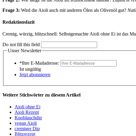
Frage 3:
Wird die Aioli auch mit anderen Ölen als Olivenöl gut?
Natü
Redaktionsfazit
Cremig, würzig, blitzschnell: Selbstgemachte Aioli ohne Ei ist das M
Do not fill this field
Unser Newsletter
*Ihre E-Mailadresse:
Ist ungültig
Jetzt abonnieren
Weitere Stichwörter zu diesem Artikel
Aioli ohne Ei
Aioli Rezept
Knoblauchdip
vegan Aioli
cremiger Dip
Blitzrezept