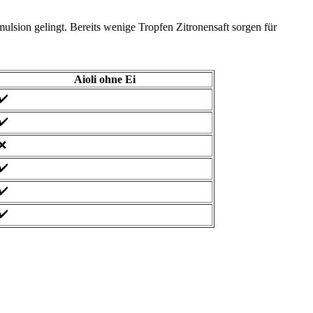
ulsion gelingt. Bereits wenige Tropfen Zitronensaft sorgen für
Aioli ohne Ei
✔️
✔️
❌
✔️
✔️
✔️