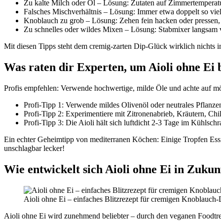
Zu kalte Milch oder Öl – Lösung: Zutaten auf Zimmertemperatu
Falsches Mischverhältnis – Lösung: Immer etwa doppelt so vie
Knoblauch zu grob – Lösung: Zehen fein hacken oder pressen, 
Zu schnelles oder wildes Mixen – Lösung: Stabmixer langsam 
Mit diesen Tipps steht dem cremig-zarten Dip-Glück wirklich nichts
Was raten dir Experten, um Aioli ohne Ei 
Profis empfehlen: Verwende hochwertige, milde Öle und achte auf mö
Profi-Tipp 1: Verwende mildes Olivenöl oder neutrales Pflanz
Profi-Tipp 2: Experimentiere mit Zitronenabrieb, Kräutern, Chil
Profi-Tipp 3: Die Aioli hält sich luftdicht 2-3 Tage im Kühlschr
Ein echter Geheimtipp von mediterranen Köchen: Einige Tropfen Essig
unschlagbar lecker!
Wie entwickelt sich Aioli ohne Ei in Zukun
Aioli ohne Ei – einfaches Blitzrezept für cremigen Knoblauch-
Aioli ohne Ei wird zunehmend beliebter – durch den veganen Foodtr