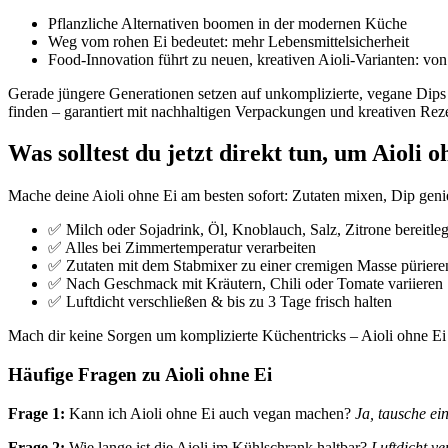
Pflanzliche Alternativen boomen in der modernen Küche
Weg vom rohen Ei bedeutet: mehr Lebensmittelsicherheit
Food-Innovation führt zu neuen, kreativen Aioli-Varianten: vo
Gerade jüngere Generationen setzen auf unkomplizierte, vegane Dips u
finden – garantiert mit nachhaltigen Verpackungen und kreativen Rez
Was solltest du jetzt direkt tun, um Aioli 
Mache deine Aioli ohne Ei am besten sofort: Zutaten mixen, Dip gen
✅ Milch oder Sojadrink, Öl, Knoblauch, Salz, Zitrone bereitle
✅ Alles bei Zimmertemperatur verarbeiten
✅ Zutaten mit dem Stabmixer zu einer cremigen Masse püriere
✅ Nach Geschmack mit Kräutern, Chili oder Tomate variieren
✅ Luftdicht verschließen & bis zu 3 Tage frisch halten
Mach dir keine Sorgen um komplizierte Küchentricks – Aioli ohne Ei g
Häufige Fragen zu Aioli ohne Ei
Frage 1:
Kann ich Aioli ohne Ei auch vegan machen?
Ja, tausche ei
Frage 2:
Wie lange ist die Aioli im Kühlschrank haltbar?
Luftdicht ve