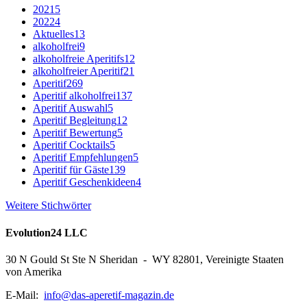
2021
5
2022
4
Aktuelles
13
alkoholfrei
9
alkoholfreie Aperitifs
12
alkoholfreier Aperitif
21
Aperitif
269
Aperitif alkoholfrei
137
Aperitif Auswahl
5
Aperitif Begleitung
12
Aperitif Bewertung
5
Aperitif Cocktails
5
Aperitif Empfehlungen
5
Aperitif für Gäste
139
Aperitif Geschenkideen
4
Weitere Stichwörter
Evolution24 LLC
30 N Gould St Ste N Sheridan - WY 82801, Vereinigte Staaten
von Amerika
E-Mail:
info@das-aperetif-magazin.de