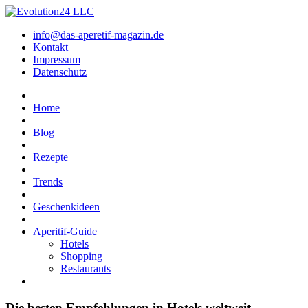
info@das-aperetif-magazin.de
Kontakt
Impressum
Datenschutz
Home
Blog
Rezepte
Trends
Geschenkideen
Aperitif-Guide
Hotels
Shopping
Restaurants
Die besten Empfehlungen in Hotels weltweit