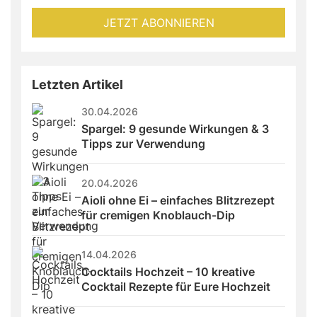
fill
Mailadresse:
JETZT ABONNIEREN
this
field
Letzten Artikel
30.04.2026
Spargel: 9 gesunde Wirkungen & 3 
Tipps zur Verwendung
20.04.2026
Aioli ohne Ei – einfaches Blitzrezept 
für cremigen Knoblauch-Dip
14.04.2026
Cocktails Hochzeit – 10 kreative 
Cocktail Rezepte für Eure Hochzeit