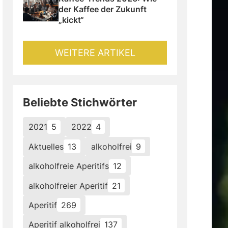
der Kaffee der Zukunft 
„kickt“
WEITERE ARTIKEL
Beliebte Stichwörter
2021
5
2022
4
Aktuelles
13
alkoholfrei
9
alkoholfreie Aperitifs
12
alkoholfreier Aperitif
21
Aperitif
269
Aperitif alkoholfrei
137