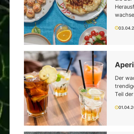
Heraus
wachse
03.04.
Aperi
Der wac
trendig
Teil de
01.04.