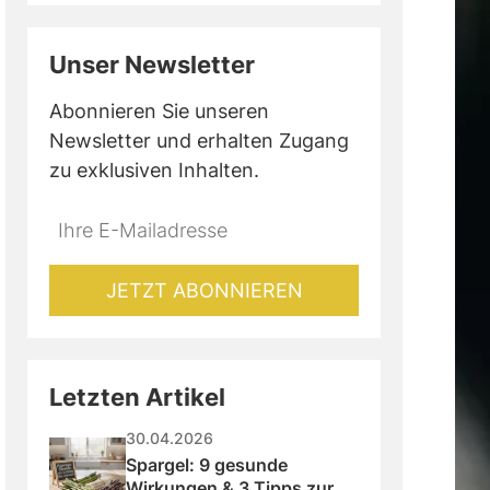
Unser Newsletter
Abonnieren Sie unseren
Newsletter und erhalten Zugang
zu exklusiven Inhalten.
Do
*Ihre
not
E-
fill
Mailadresse:
JETZT ABONNIEREN
this
field
Letzten Artikel
30.04.2026
Spargel: 9 gesunde 
Wirkungen & 3 Tipps zur 