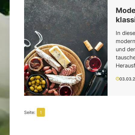
Moder
klass
In dies
moderne
und der
tausche
Herausf
03.03.
1