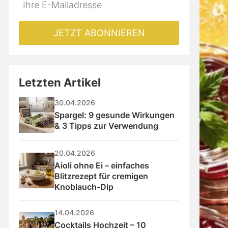
Do
*Ihre
not
E-
fill
Mailadresse:
JETZT ABONNIEREN
this
field
Letzten Artikel
30.04.2026
Spargel: 9 gesunde Wirkungen 
& 3 Tipps zur Verwendung
20.04.2026
Aioli ohne Ei – einfaches 
Blitzrezept für cremigen 
Knoblauch-Dip
14.04.2026
Cocktails Hochzeit – 10 