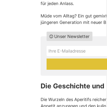
für jeden Anlass.
Müde vom Alltag? Ein gut gemixt
jüngeren Generation mit neuer B
Unser Newsletter
Do
*Ihre
not
E-
fill
Mailadresse:
this
field
Die Geschichte und K
Die Wurzeln des Aperitifs reiche
Appetit anzuregen und den kulin