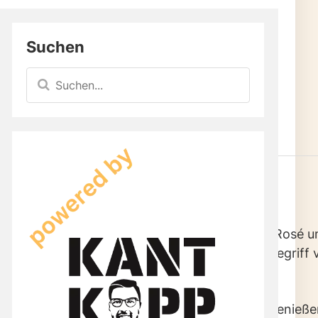
Suchen
ind
ifs
haber
r alle Sinne 🌞
 geht unter, der Himmel glänzt in einem sanften Rosé 
takt für ein edles Dinner – sie sind der neue Inbegri
d stilvolle Entspannung.
iderstehen? 🎉 Vor allem für jene, die stilvoll genieß