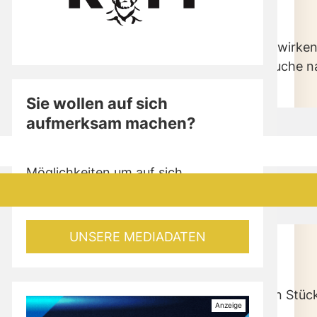
er Spritz mit Freunden kann wahre Wunder bewirken 
egeisterung zelebriert. Wenn du also auf der Suche n
Sie wollen auf sich
aufmerksam machen?
Nutzen Sie die vielfältigen
Möglichkeiten um auf sich
aufmerksam zu machen!
UNSERE MEDIADATEN
ultur des Aperitifs 🥂
n tief in die europäische Geschichte zurück – ein Stü
arischen Abend einzuleiten.