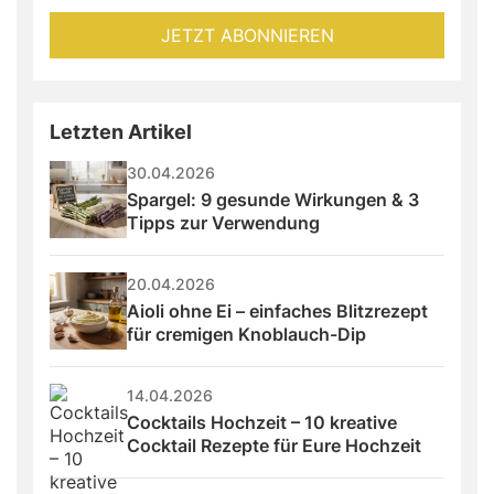
fill
Mailadresse:
JETZT ABONNIEREN
this
field
Letzten Artikel
30.04.2026
Spargel: 9 gesunde Wirkungen & 3 
Tipps zur Verwendung
20.04.2026
Aioli ohne Ei – einfaches Blitzrezept 
für cremigen Knoblauch-Dip
14.04.2026
Cocktails Hochzeit – 10 kreative 
Cocktail Rezepte für Eure Hochzeit