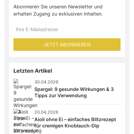
Abonnieren Sie unseren Newsletter und
erhalten Zugang zu exklusiven Inhalten.
Do
*Ihre
not
E-
fill
Mailadresse:
JETZT ABONNIEREN
this
field
Letzten Artikel
30.04.2026
Spargel: 9 gesunde Wirkungen & 3 
Tipps zur Verwendung
20.04.2026
Aioli ohne Ei – einfaches Blitzrezept 
für cremigen Knoblauch-Dip