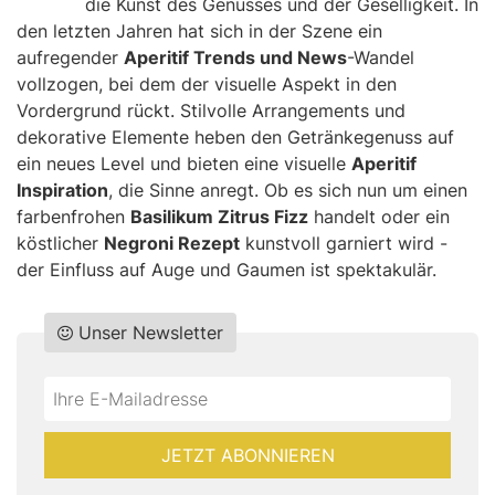
die Kunst des Genusses und der Geselligkeit. In
den letzten Jahren hat sich in der Szene ein
aufregender
Aperitif Trends und News
-Wandel
vollzogen, bei dem der visuelle Aspekt in den
Vordergrund rückt. Stilvolle Arrangements und
dekorative Elemente heben den Getränkegenuss auf
ein neues Level und bieten eine visuelle
Aperitif
Inspiration
, die Sinne anregt. Ob es sich nun um einen
farbenfrohen
Basilikum Zitrus Fizz
handelt oder ein
köstlicher
Negroni Rezept
kunstvoll garniert wird -
der Einfluss auf Auge und Gaumen ist spektakulär.
Unser Newsletter
Do
*Ihre
not
E-
fill
Mailadresse:
JETZT ABONNIEREN
this
field