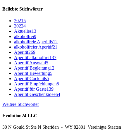
Beliebte Stichwörter
2021
5
2022
4
Aktuelles
13
alkoholfrei
9
alkoholfreie Aperitifs
12
alkoholfreier Aperitif
21
Aperitif
269
Aperitif alkoholfrei
137
Aperitif Auswahl
5
Aperitif Begleitung
12
Aperitif Bewertung
5
Aperitif Cocktails
5
Aperitif Empfehlungen
5
Aperitif für Gäste
139
Aperitif Geschenkideen
4
Weitere Stichwörter
Evolution24 LLC
30 N Gould St Ste N Sheridan - WY 82801, Vereinigte Staaten