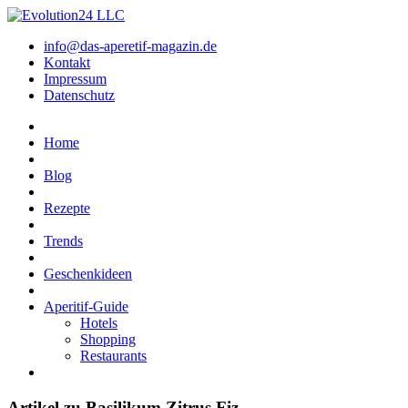
info@das-aperetif-magazin.de
Kontakt
Impressum
Datenschutz
Home
Blog
Rezepte
Trends
Geschenkideen
Aperitif-Guide
Hotels
Shopping
Restaurants
Artikel zu Basilikum Zitrus Fiz