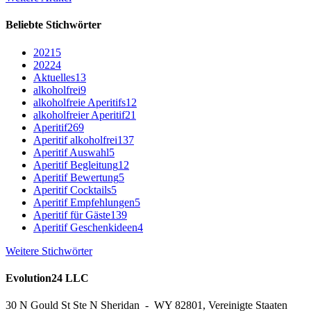
Beliebte Stichwörter
2021
5
2022
4
Aktuelles
13
alkoholfrei
9
alkoholfreie Aperitifs
12
alkoholfreier Aperitif
21
Aperitif
269
Aperitif alkoholfrei
137
Aperitif Auswahl
5
Aperitif Begleitung
12
Aperitif Bewertung
5
Aperitif Cocktails
5
Aperitif Empfehlungen
5
Aperitif für Gäste
139
Aperitif Geschenkideen
4
Weitere Stichwörter
Evolution24 LLC
30 N Gould St Ste N Sheridan - WY 82801, Vereinigte Staaten