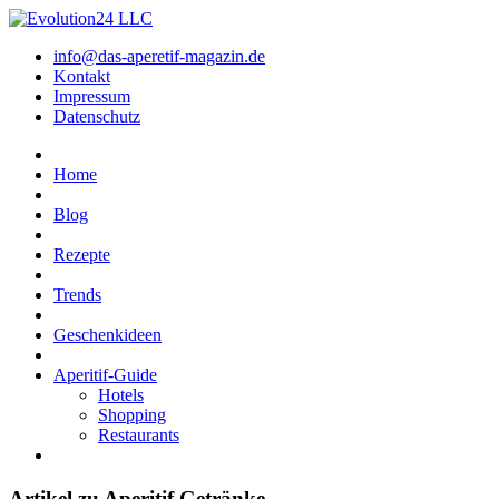
info@das-aperetif-magazin.de
Kontakt
Impressum
Datenschutz
Home
Blog
Rezepte
Trends
Geschenkideen
Aperitif-Guide
Hotels
Shopping
Restaurants
Artikel zu Aperitif Getränke