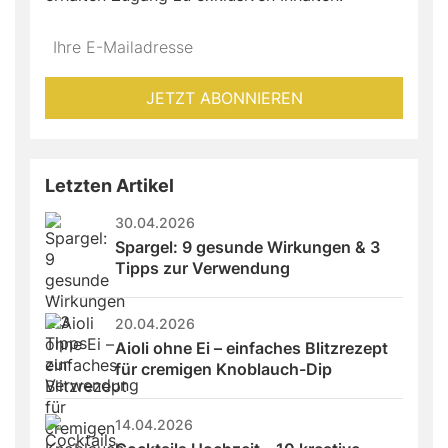
Do
*Ihre
not
E-
fill
Mailadresse:
JETZT ABONNIEREN
this
field
Letzten Artikel
30.04.2026
Spargel: 9 gesunde Wirkungen & 3 
Tipps zur Verwendung
20.04.2026
Aioli ohne Ei – einfaches Blitzrezept 
für cremigen Knoblauch-Dip
14.04.2026