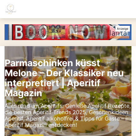
Parmaschinken küsst
Melone – Der Klassiker neu
interpretiert | Aperitif
Magazin
Alles rund um Aperitifs: Genieße Aperitif Rezepte,
die besten Aperitif Trends 2025, Geschenkideen
Aperitif, Aperitif alkoholfrei & Tipps für Gäste – im
Aperitif Magazin entdecken!