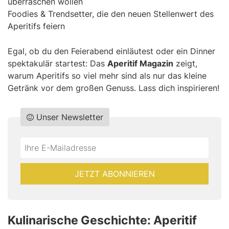
überraschen wollen
Foodies & Trendsetter, die den neuen Stellenwert des
Aperitifs feiern
Egal, ob du den Feierabend einläutest oder ein Dinner
spektakulär startest: Das
Aperitif Magazin
zeigt,
warum Aperitifs so viel mehr sind als nur das kleine
Getränk vor dem großen Genuss. Lass dich inspirieren!
Unser Newsletter
Do
*Ihre
not
E-
fill
Mailadresse:
JETZT ABONNIEREN
this
field
Kulinarische Geschichte: Aperitif