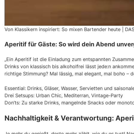
Von Klassikern inspiriert: So mixen Bartender heute | DA
Aperitif für Gäste: So wird dein Abend unver
„Ein Aperitif ist die Einladung zum entspannten Zusammen
Drinks von klassisch bis alkoholfrei lässt jede:n ankomm
richtige Stimmung? Mal lässig, mal elegant, mal boho – de
Essential: Drinks, Gläser, Wasser, Servietten und saisona
Drei Setsups: Urban Chic, Mediterran, Vintage-Party
Don’ts: Zu starke Drinks, mangelnde Snacks oder monot
Nachhaltigkeit & Verantwortung: Aper
Je mehr du genießt, desto mehr zählt, wie du es tust! Na