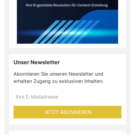
Unser Newsletter
Abonnieren Sie unseren Newsletter und
erhalten Zugang zu exklusiven Inhalten.
Do
*Ihre
not
E-
fill
Mailadresse:
JETZT ABONNIEREN
this
field