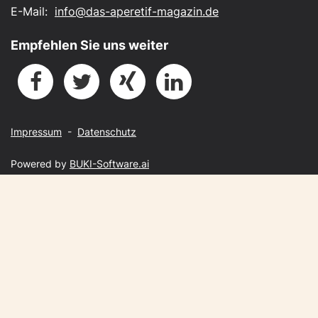
E-Mail:
info@das-aperetif-magazin.de
Empfehlen Sie uns weiter
Impressum
-
Datenschutz
Powered by
BUKI-Software.ai