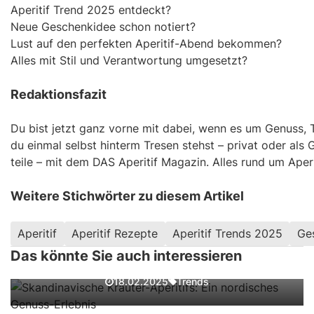
Aperitif Trend 2025 entdeckt?
Neue Geschenkidee schon notiert?
Lust auf den perfekten Aperitif-Abend bekommen?
Alles mit Stil und Verantwortung umgesetzt?
Redaktionsfazit
Du bist jetzt ganz vorne mit dabei, wenn es um Genuss, T
du einmal selbst hinterm Tresen stehst – privat oder als
teile – mit dem DAS Aperitif Magazin. Alles rund um Aperit
Weitere Stichwörter zu diesem Artikel
Skandinavische Kräuter-Aperitifs: Ein
Aperitif
Aperitif Rezepte
Aperitif Trends 2025
Ges
nordisches Genuss-Erlebnis
Das könnte Sie auch interessieren
Innovative Aperitif Getränke für das
Jahr 2022
Vom Schalenrest zum Star: Upcycling
Trends
18.02.2025
im Cocktailsglas – DAS Aperitif
Trends
10.04.2024