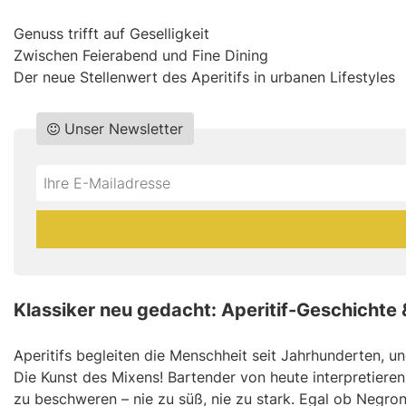
Genuss trifft auf Geselligkeit
Zwischen Feierabend und Fine Dining
Der neue Stellenwert des Aperitifs in urbanen Lifestyles
Unser Newsletter
Do
*Ihre
not
E-
fill
Mailadresse:
this
field
Klassiker neu gedacht: Aperitif-Geschichte
Aperitifs begleiten die Menschheit seit Jahrhunderten, u
Die Kunst des Mixens! Bartender von heute interpretieren
zu beschweren – nie zu süß, nie zu stark. Egal ob Negron